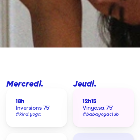
Mercredi. 
Jeudi. 
18h
12h15
Inversions 75'
Vinyasa 75'
@kind.yoga
@babayogaclub